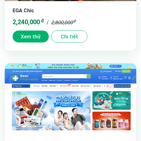
EGA Chic
đ
2,240,000
đ
/
2,800,000
Xem thử
Chi tiết