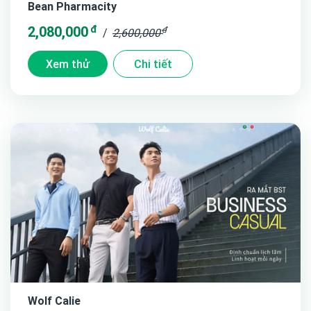
Bean Pharmacity
đ
2,080,000
đ
/
2,600,000
Xem thử
Chi tiết
Wolf Calie