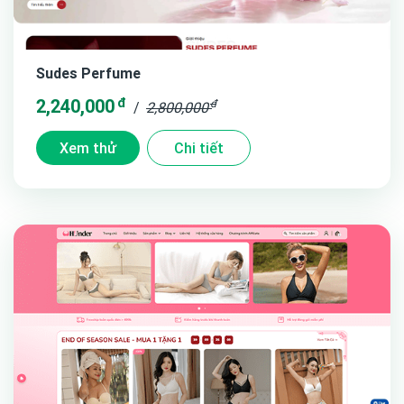
Sudes Perfume
đ
2,240,000
đ
/
2,800,000
Xem thử
Chi tiết