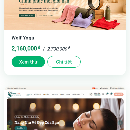
Wolf Yoga
đ
2,160,000
đ
/
2,700,000
Xem thử
Chi tiết