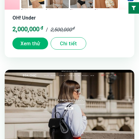
OH! Under
đ
2,000,000
đ
/
2,500,000
Xem thử
Chi tiết