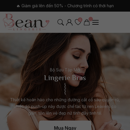
✨ Giảm ngay đến 30% toàn bộ sản phẩm
0
Bộ Sưu Tập Mới
Lingerie Bras
Thiết kế hoàn hảo cho những đường cắt cổ sâu quyến rũ,
chiếc áo push-up này được chế tác từ ren Leavers co
giãn, tôn lên vẻ đẹp nữ tính đầy tinh tế.
Mua Ngay