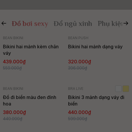
Đồ bơi sexy
Đổ ngủ xinh
Phụ kiện
- 21%
- 19%
BEAN BIKINI
BEAN PUSH
Hàng mới
Bikini hai mảnh kèm chân
Bikini hai mảnh dạng váy
váy
Bán chạy
439.000₫
320.000₫
559.000₫
396.000₫
- 14%
- 27%
BEAN BIKINI
BRA LIVE
Hàng mới
Bán chạy
Đồ đi biển màu đen đính
Bikini 3 mảnh dạng váy đi
hoa
biển
380.000₫
440.000₫
440.000₫
599.000₫