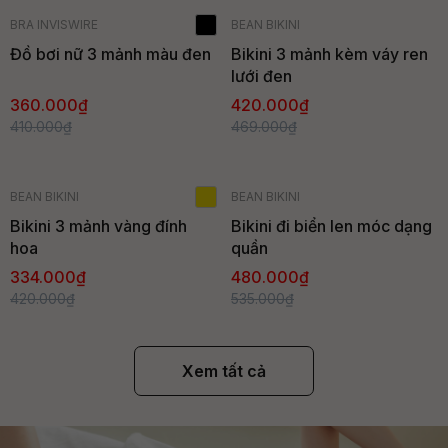
- 12%
- 10%
BRA INVISWIRE
BEAN BIKINI
Bán chạy
Bán chạy
Đồ bơi nữ 3 mảnh màu đen
Bikini 3 mảnh kèm váy ren
lưới đen
360.000₫
420.000₫
410.000₫
469.000₫
- 20%
- 10%
BEAN BIKINI
BEAN BIKINI
Hàng mới
Bikini 3 mảnh vàng đính
Bikini đi biển len móc dạng
hoa
quần
334.000₫
480.000₫
420.000₫
535.000₫
Xem tất cả