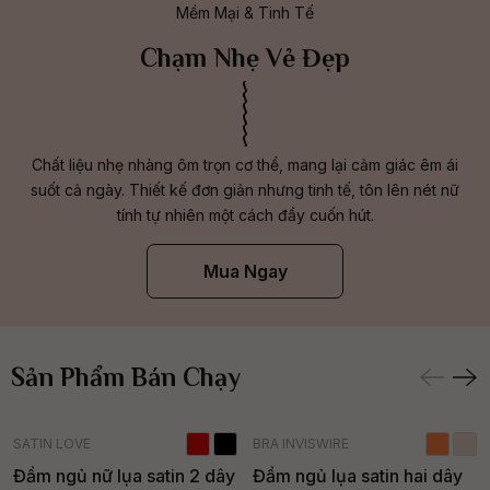
Mềm Mại & Tinh Tế
Chạm Nhẹ Vẻ Đẹp
Chất liệu nhẹ nhàng ôm trọn cơ thể, mang lại cảm giác êm ái
suốt cả ngày. Thiết kế đơn giản nhưng tinh tế, tôn lên nét nữ
tính tự nhiên một cách đầy cuốn hút.
Mua Ngay
Sản Phẩm Bán Chạy
- 17%
- 14%
SATIN LOVE
BRA INVISWIRE
Đầm ngủ nữ lụa satin 2 dây
Đầm ngủ lụa satin hai dây