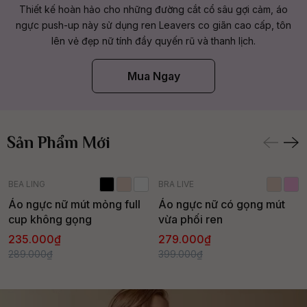
Thiết kế hoàn hảo cho những đường cắt cổ sâu gợi cảm, áo
ngực push-up này sử dụng ren Leavers co giãn cao cấp, tôn
lên vẻ đẹp nữ tính đầy quyến rũ và thanh lịch.
Mua Ngay
Sản Phẩm Mới
- 19%
- 30%
BEA LING
BRA LIVE
Hàng mới
Hàng mới
Áo ngực nữ mút mỏng full
Áo ngực nữ có gọng mút
cup không gọng
vừa phối ren
Bán chạy
235.000₫
279.000₫
289.000₫
399.000₫