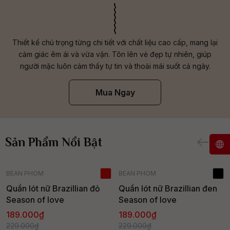
Thiết kế chú trọng từng chi tiết với chất liệu cao cấp, mang lại
cảm giác êm ái và vừa vặn. Tôn lên vẻ đẹp tự nhiên, giúp
người mặc luôn cảm thấy tự tin và thoải mái suốt cả ngày.
Mua Ngay
Sản Phẩm Nổi Bật
- 17%
- 17%
BEAN PHOM
BEAN PHOM
Hàng mới
Hàng mới
Quần lót nữ Brazillian đỏ
Quần lót nữ Brazillian đen
Season of love
Season of love
Bán chạy
Bán chạy
189.000₫
189.000₫
229.000₫
229.000₫