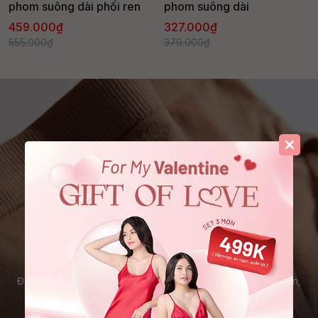
phom suông dài phối ren
phom suông dài
459.000₫
327.000₫
555.000₫
379.000₫
Làm Mới Tủ Đồ Lót
Đã đến lúc thay đổi - sẵn sàng cho mỗi ngày. Nhẹ nhàng hơn,
thoải mái hơn và luôn tôn lên vẻ đẹp tự nhiên của bạn.