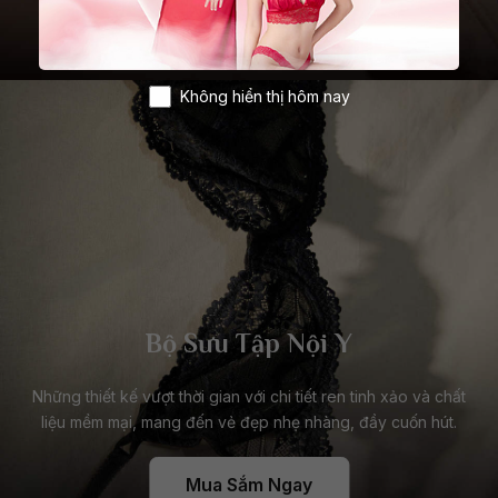
Mua Sắm Ngay
Không hiển thị hôm nay
Bộ Sưu Tập Nội Y
Những thiết kế vượt thời gian với chi tiết ren tinh xảo và chất
liệu mềm mại, mang đến vẻ đẹp nhẹ nhàng, đầy cuốn hút.
Mua Sắm Ngay