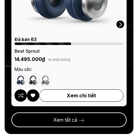
Đã bán 63
Đã
Beat Sprout
Air
14.495.000₫
13
16.495.000₫
Màu sắc:
Mà
Xem chi tiết
Xem tất cả