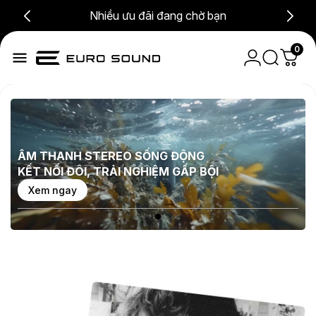
Nhiều ưu đãi đang chờ bạn
0
ÂM THANH CHÍNH XÁC
TRẢI NGHIỆM ĐỈNH CAO
Xem ngay