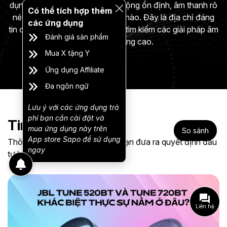
dụng liên tục, thiết bị vẫn hoạt động ổn định, âm thanh rõ
Có thể tích hợp thêm
h
nét và không gặp bất kỳ sự cố nào. Đây là địa chỉ đáng
các ứng dụng
tin cậy dành cho những ai đang tìm kiếm các giải pháp âm
Đánh giá sản phẩm
thanh chất lượng cao.
Mua X tặng Y
Ứng dụng Affiliate
Đa ngôn ngữ
Lưu ý với các ứng dụng trả
phí bạn cần cài đặt và
Tin tức mới nhất
mua ứng dụng này trên
So sánh
App store Sapo để sử dụng
Thông tin thực tế, dễ hiểu giúp bạn đưa ra quyết định đầu
ngay
tư hiệu quả
Liên hệ