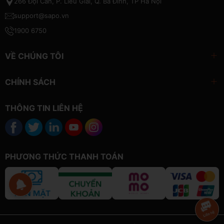
266 Đội Cấn, P. Liễu Giai, Q. Ba Đình, TP Hà Nội
support@sapo.vn
1900 6750
VỀ CHÚNG TÔI
CHÍNH SÁCH
THÔNG TIN LIÊN HỆ
PHƯƠNG THỨC THANH TOÁN