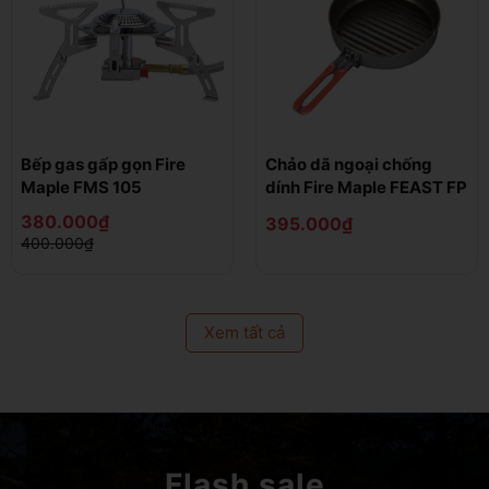
Bếp gas gấp gọn Fire
Chảo dã ngoại chống
Maple FMS 105
dính Fire Maple FEAST FP
380.000₫
395.000₫
400.000₫
Xem tất cả
Flash sale