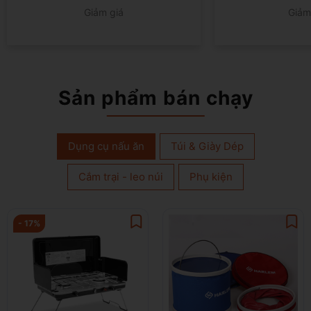
Giảm giá
Giảm
Sản phẩm bán chạy
Dụng cụ nấu ăn
Túi & Giày Dép
Cắm trại - leo núi
Phụ kiện
- 17%