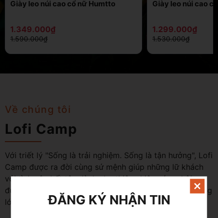
Giày leo núi cao cổ nữ Humtto
Giày leo núi cao 
1.349.000₫
1.299.000₫
1.590.000₫
1.530.000₫
Về chúng tôi
Lofi Camp
Với triết lý "Sống là trải nghiệm. Sống là tận hưởng", Lofi
Camp được ra đời cùng sứ mệnh giúp những lữ khách
với tình yêu bất tận dành cho thiên nhiên có cơ hội
được sống, được hòa mình vào khoảng không gian rộng
ĐĂNG KÝ NHẬN TIN
lớn và kì vĩ ấy.