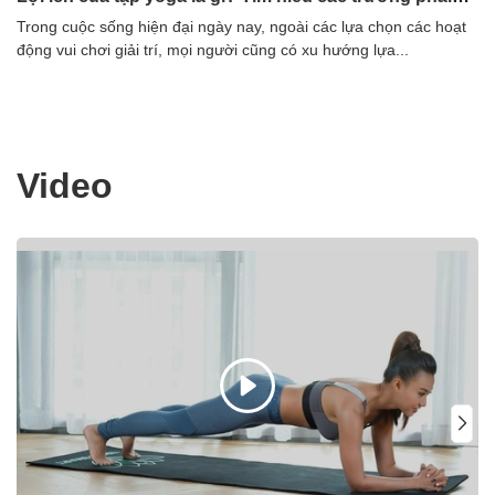
yoga hiện nay
Trong cuộc sống hiện đại ngày nay, ngoài các lựa chọn các hoạt
Cấ
động vui chơi giải trí, mọi người cũng có xu hướng lựa...
em
Video