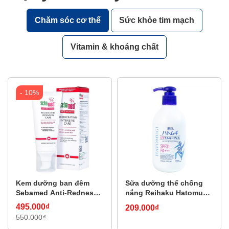
Chăm sóc cơ thể
Sức khỏe tim mạch
Vitamin & khoáng chất
- 10%
Kem dưỡng ban đêm
Sữa dưỡng thể chống
Sebamed Anti-Redness
nắng Reihaku Hatomugi
Regenerating Intensive
UV Milky Gel giúp dưỡng
495.000₫
209.000₫
Care cho da siêu nhạy
ẩm và làm sáng da
550.000₫
cảm, dễ mẫn đỏ (50ml)
(250ml)