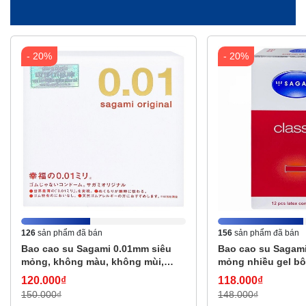
- 20%
- 20%
126
sản phẩm đã bán
156
sản phẩm đã bán
Bao cao su Sagami 0.01mm siêu
Bao cao su Sagami
mỏng, không màu, không mùi,
mỏng nhiều gel bôi
không kích ứng (1 cái)
không mùi (12 cái)
120.000₫
118.000₫
150.000₫
148.000₫