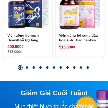
Viên uống Ironmen
Viên uống bổ sung dầu
Ocavill hỗ trợ tăng
hoa Anh Thảo Kenkan
cường sinh lý nam giới
Seishun Primrose cải
400.000₫
515.000₫
(60 viên)
thiện triệu chứng tiền
615.000₫
mãn kinh (60 viên)
Giảm Giá Cuối Tuần!
Mua thiết bị và thuốc chăm sóc