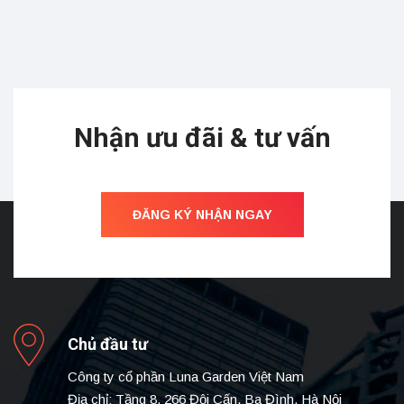
Nhận ưu đãi & tư vấn
ĐĂNG KÝ NHẬN NGAY
Chủ đầu tư
Công ty cổ phần Luna Garden Việt Nam
Địa chỉ: Tầng 8, 266 Đội Cấn, Ba Đình, Hà Nội