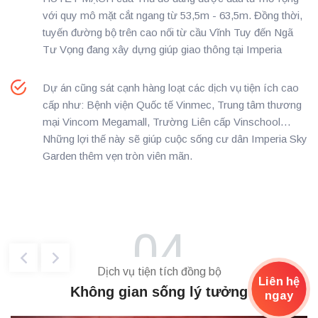
với quy mô mặt cắt ngang từ 53,5m - 63,5m. Đồng thời,
tuyến đường bộ trên cao nối từ cầu Vĩnh Tuy đến Ngã
Tư Vọng đang xây dựng giúp giao thông tại Imperia
Dự án cũng sát cạnh hàng loạt các dịch vụ tiện ích cao
Thu nhập 10 triệu tháng, tính mua nhà 1 tỷ đồng: Giấc mơ xa vời?
cấp như: Bệnh viện Quốc tế Vinmec, Trung tâm thương
mại Vincom Megamall, Trường Liên cấp Vinschool…
Những lợi thế này sẽ giúp cuộc sống cư dân Imperia Sky
Đó là vấn đề chuyên gia kinh tế Nguyễn Trí Hiếu đưa
Garden thêm vẹn tròn viên mãn.
ra câu hỏi tại hội thảo “Nhà giá rẻ, cầu nhiều, cung ít:
Vì sao” do báo Nông thôn Ngày nay tổ c...
04
Dịch vụ tiện tích đồng bộ
Liên hệ
Không gian sống lý tưởng
ngay