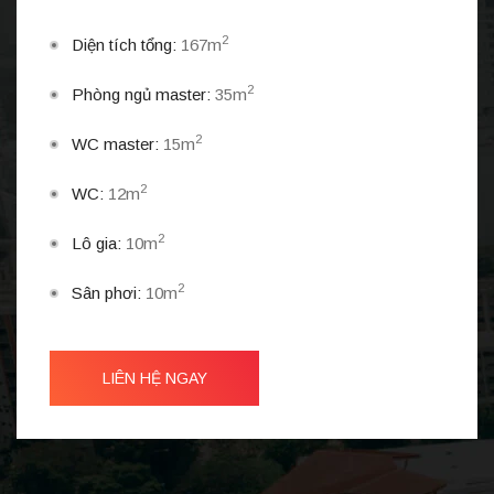
2
Diện tích tổng:
167m
2
Phòng ngủ master:
35m
2
WC master:
15m
2
WC:
12m
2
Lô gia:
10m
2
Sân phơi:
10m
LIÊN HỆ NGAY