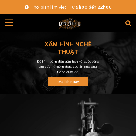
Thời gian làm việc: Từ
9h00
đến
22h00
XĂM HÌNH NGHỆ
THUẬT
Để hình xăm đến gần hơn với cuộc sống
Ghi dấu kỷ niệm đẹp, dấu ấn khó phai
trong cuộc đời
Đặt lịch ngay