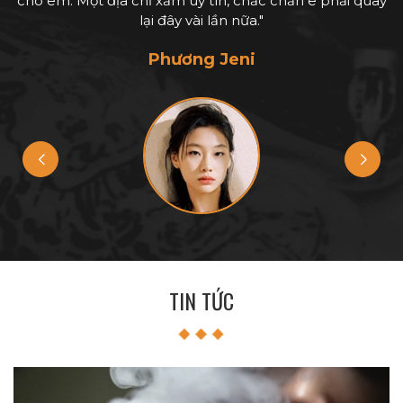
y
cho em. Một địa chỉ xăm uy tín, chắc chắn e phải quay
lại đây vài lần nữa."
Phương Jeni
TIN TỨC