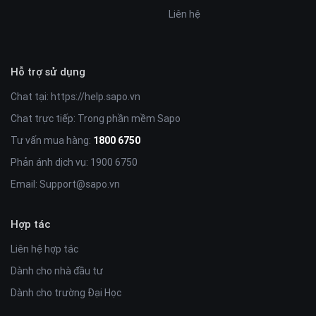
Liên hệ
Module nhóm Tiktok ở trang chủ
Hỗ trợ sử dụng
Kết nối với video ở các kênh Tiktok
Chat tại:
https://help.sapo.vn
Hiển thị nổi bật ở ngay trang chủ
Tạo tương tác với khách hàng nhiều hơn thông
Chat trực tiếp: Trong phần mềm Sapo
qua các kênh social
Tư vấn mua hàng:
1800 6750
Phản ánh dịch vụ: 1900 6750
Email:
Support@sapo.vn
Hợp tác
Dễ dàng so sánh sản phẩm
Chỉ với 1 click chuột là có thể thêm được sản
Liên hệ hợp tác
phẩm vào danh sách so sánh
Dành cho nhà đầu tư
Giúp khách hàng xem được thông tin của các sản
phẩm (cùng loại) trên cùng 1 màn hình
Dành cho trường Đại Học
Liệt kê được những thông tin nổi bật của các sản