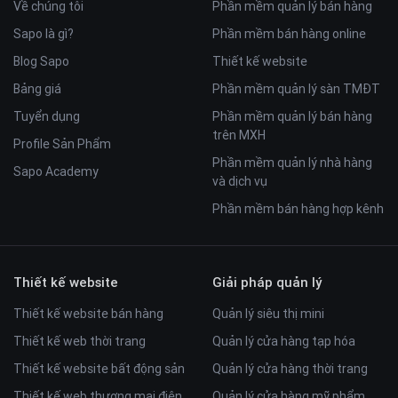
Về chúng tôi
Phần mềm quản lý bán hàng
lịch ngay
Sapo là gì?
Phần mềm bán hàng online
Blog Sapo
Thiết kế website
Bảng giá
Phần mềm quản lý sàn TMĐT
Thanh khuyến mãi ở trang chủ
Tuyển dụng
Phần mềm quản lý bán hàng
Thanh khuyến mãi hiển thị nổi bật ngay trên trang
trên MXH
Profile Sản Phẩm
chủ
Phần mềm quản lý nhà hàng
Sapo Academy
Trình bày 1 chương trình khuyến mãi kèm voucher
và dịch vụ
và nút liên kết đến chương trình
Phần mềm bán hàng hợp kênh
Giúp cửa hàng đưa thông tin đến khách hàng thu
hút hơn
Thiết kế website
Giải pháp quản lý
Thiết kế website bán hàng
Quản lý siêu thị mini
Tìm kiếm thông minh cải tiến
Thiết kế web thời trang
Quản lý cửa hàng tạp hóa
Nâng cấp thêm tính năng tìm kiếm sản phẩm theo
Thiết kế website bất động sản
Quản lý cửa hàng thời trang
danh mục
Giúp kết quả tìm kiếm được thu gọn hơn
Thiết kế web thương mại điện
Quản lý cửa hàng mỹ phẩm