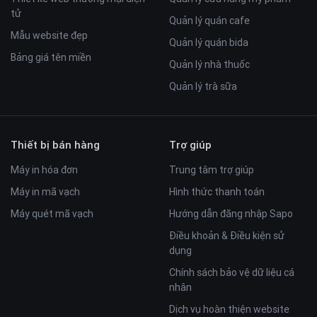
Khách hàng sẽ dễ dang tìm được sản phẩm mình
tử
Quản lý quán cafe
mong muốn
Mẫu website đẹp
Quản lý quán bida
Gợi ý sản phẩm ngay khi gõ từ khóa
Bảng giá tên miền
Khách tìm được sản phẩm chưa tới 3 giây
Quản lý nhà thuốc
Hiển thị thêm các từ khóa gợi ý bên dưới
Quản lý trà sữa
Trải nghiệm khách hàng nâng cao rõ rệt
Thiết bị bán hàng
Trợ giúp
Hiển thị video livestream trên trang chủ
Nút live hiển thị ngay trên đầu trang rất dễ nhận
Máy in hóa đơn
Trung tâm trợ giúp
biết
Máy in mã vạch
Hình thức thanh toán
Khi click vào sẽ hiện ra popup video neo ở dưới
màn hình
Máy quét mã vạch
Hướng dẫn đăng nhập Sapo
Hiển thị video live từ kênh Facebook
Điều khoản & Điều kiện sử
Tận dụng được nguồn khách hàng từ website
dụng
tham gia livestream
Chính sách bảo vệ dữ liệu cá
Khách hàng có thể vừa theo dõi live vừa xem sản
nhân
phẩm trên website
Dịch vụ hoàn thiện website