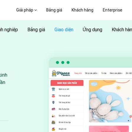
Giải pháp
Bảng giá
Khách hàng
Enterprise
h nghiệp
Bảng giá
Giao diện
Ứng dụng
Khách hà
kinh
uần