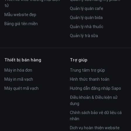
tử
Quản lý quán cafe
Tính năng hiếm hoi trên kho theme giúp tối ưu hóa việc
Mẫu website đẹp
Quản lý quán bida
chuyển đổi đơn hàng, những sản phẩm như thế này rất cần
Bảng giá tên miền
Quản lý nhà thuốc
thiết việc xuất hóa đơn hoặc hẹn ngày giao phù hợp.
Landing chiến dịch
Quản lý trà sữa
Dễ dàng tùy chỉnh giúp đẩy mạnh doanh thu theo từng chiến
dịch phù hợp
Xem demo
tại đây
Thiết bị bán hàng
Trợ giúp
Máy in hóa đơn
Trung tâm trợ giúp
Máy in mã vạch
Hình thức thanh toán
Máy quét mã vạch
Hướng dẫn đăng nhập Sapo
Điều khoản & Điều kiện sử
dụng
Chính sách bảo vệ dữ liệu cá
nhân
Dịch vụ hoàn thiện website