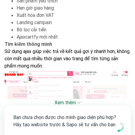
Sản phẩm yêu thích
Hẹn giờ giao hàng
Xuất hóa đơn VAT
Landing campain
Bộ lọc cải tiến
Ajaxcartfy mới nhất
Tìm kiếm thông minh
Sử dụng ajax giúp việc trả về kết quả gợi ý nhanh hơn, không
còn mất quá nhiều thời gian vào trang để tìm từng sản
phẩm mong muốn.
Xem thêm
Bạn chưa chọn được cho mình giao diện phù hợp?
Flash sale deal giá sốc
Hãy tạo website trước & Sapo sẽ tư vấn cho bạn
Tính năng đặc biệt giúp khách hàng tạo một chương trình
khuyến mãi với thời gian chớp nhoáng, tạo sự khan hiếm