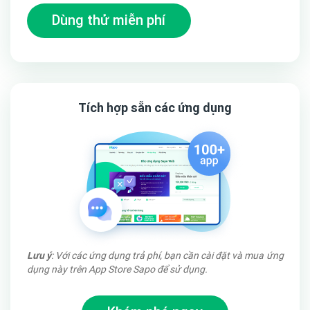
đem lại lợi nhuận cao.
Dùng thử miễn phí
Thời gian lặp theo ngày hoặc hẹn ngày kết thúc
Đếm số lượng đã bán ảo tạo thúc đẩy mua hàng tới
khách hàng (thiết lập dễ dàng)
Tích hợp sẵn các ứng dụng
Nhận diện logo thương hiệu thông minh
Lưu ý
: Với các ứng dụng trả phí, bạn cần cài đặt và mua ứng
dụng này trên App Store Sapo để sử dụng.
Với cấu hình đơn giản việc hiển thị logo trên mỗi sản phẩm
trở nên bắt mắt và thu hút khách hàng hơn, với việc hiển thị