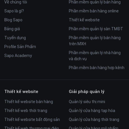
Về chúng tôi
Phần mềm quản lý bán hàng
thêm những sản phẩm tương tự và cùng tầm giá để có
Sapo là gì?
Phần mềm bán hàng online
được lựa chọn tốt nhất.
Sản phẩm đã xem
Blog Sapo
Thiết kế website
Tính năng vô cùng thuận tiện, việc lưu lại những sản phẩm
Bảng giá
Phần mềm quản lý sàn TMĐT
khách hàng đã xem qua và dùng khi xem lại lúc cần là rất cần
Tuyển dụng
Phần mềm quản lý bán hàng
thiết.
trên MXH
Sản phẩm yêu thích
Profile Sản Phẩm
Phần mềm quản lý nhà hàng
Khách hàng dễ dàng lưu lại những sản phẩm mình muốn mua
Sapo Academy
và dịch vụ
để lúc khác có thể mua được mà không phải mất quá nhiều
thời gian tìm kiếm.
Phần mềm bán hàng hợp kênh
Thao tác dễ dàng bằng một cú nhấp chuột vào biểu tượng
trái tim
Hẹn giờ giao hàng và xuất hóa đơn VAT
Thiết kế website
Giải pháp quản lý
Thiết kế website bán hàng
Quản lý siêu thị mini
Thiết kế web thời trang
Quản lý cửa hàng tạp hóa
Thiết kế website bất động sản
Quản lý cửa hàng thời trang
Thiết kế web thương mại điện
Quản lý cửa hàng mỹ phẩm