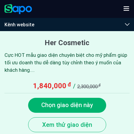
Kênh website
Her Cosmetic
Cực HOT mẫu giao diện chuyên biệt cho mỹ phẩm giúp
tối ưu doanh thu dễ dàng tùy chỉnh theo ý muốn của
khách hàng....
đ
1,840,000
/
đ
2,300,000
Chọn giao diện này
Xem thử giao diện