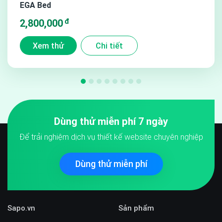
EGA Bed
đ
2,800,000
Xem thử
Chi tiết
10. Hẹn giờ giao hàng và xuất hóa đơn VAT
Tính năng hiếm hoi trên kho theme giúp tối ưu hóa việc chuyển
đổi đơn hàng, những sản phẩm như thế này rất cần thiết việc xuất
hóa đơn hoặc hẹn ngày giao phù hợp.
Dùng thử miễn phí 7 ngày
Để trải nghiệm dịch vụ thiết kế website chuyên nghiệp
Dùng thử miễn phí
Sapo.vn
Sản phẩm