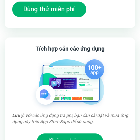
Dùng thử miễn phí
Tích hợp sẵn các ứng dụng
6. Trang dịch vụ:
[Xem thử tại đây]
Hiện thị tất cả các dịch vụ của công ty bạn
7. Trang chi tiết dịch vụ:
Lưu ý
: Với các ứng dụng trả phí, bạn cần cài đặt và mua ứng
dụng này trên App Store Sapo để sử dụng.
Thông tin chi tiết về dịch vụ
[Xem thử tại đây]
8. Tìm kiếm thông minh:
Tìm kiếm cả sản phẩm và tin tức