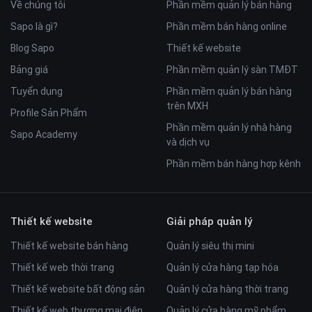
Về chúng tôi
Phần mềm quản lý bán hàng
Sapo là gì?
Phần mềm bán hàng online
- Ngoài ra còn rất nhiều tính năng hấp dẫn đang chờ bạn
Blog Sapo
Thiết kế website
khám phá như: Theme hỗ trợ tính năng, zoom thư viện
Bảng giá
Phần mềm quản lý sàn TMĐT
ảnh, trang đăng ký / đăng nhập hỗ trợ đăng nhập và đăng ký
bằng social facebook và google,...
Tuyển dụng
Phần mềm quản lý bán hàng
- Giao diện được responsive hợp lý, hoạt động tốt trên mọi
trên MXH
Profile Sản Phẩm
thiết bị: PC, Laptop, máy tính bảng, điện thoại di động...
Phần mềm quản lý nhà hàng
Sapo Academy
và dịch vụ
Phần mềm bán hàng hợp kênh
Thiết kế website
Giải pháp quản lý
Thiết kế website bán hàng
Quản lý siêu thị mini
Thiết kế web thời trang
Quản lý cửa hàng tạp hóa
Thiết kế website bất động sản
Quản lý cửa hàng thời trang
Thiết kế web thương mại điện
Quản lý cửa hàng mỹ phẩm