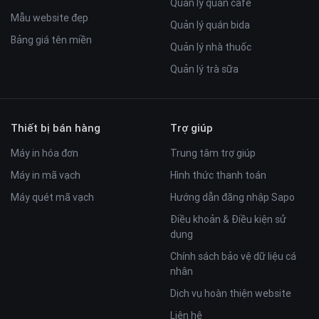
Quản lý quán cafe
Mẫu website đẹp
Quản lý quán bida
Bảng giá tên miền
Quản lý nhà thuốc
Quản lý trà sữa
6. Trang giỏ hàng thông minh giúp bạn có thể thêm hoặc
xoá sản phẩm một cách dễ dàng.
7. Theme ứng dụng công nghệ responsive, template có sự
Thiết bị bán hàng
Trợ giúp
tối ưu trong việc hiển thị trên tất cả mọi thiết bị như PC,
điện thoại và máy tính bảng, ảnh sản phẩm hiển thị đẹp mắt
Máy in hóa đơn
Trung tâm trợ giúp
với khách hàng.
Máy in mã vạch
Hình thức thanh toán
Máy quét mã vạch
Hướng dẫn đăng nhập Sapo
Điều khoản & Điều kiện sử
dụng
Chính sách bảo vệ dữ liệu cá
nhân
Dịch vụ hoàn thiện website
Liên hệ