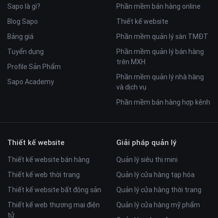
Sapo là gì?
Phần mềm bán hàng online
Blog Sapo
Thiết kế website
Bảng giá
Phần mềm quản lý sàn TMĐT
Tuyển dụng
Phần mềm quản lý bán hàng
trên MXH
Profile Sản Phẩm
Phần mềm quản lý nhà hàng
Sapo Academy
4. Sản phẩm yêu thích
và dịch vụ
Sản phẩm yêu thích đem đến trải nghiệm tốt hơn cho khách
Phần mềm bán hàng hợp kênh
hàng.
5. Hẹn giờ giao hàng và xuất hóa đơn VAT
Tính năng hiếm hoi trên kho theme giúp tối ưu hóa việc
chuyển đổi đơn hàng, những sản phẩm như thế này rất cần
Thiết kế website
Giải pháp quản lý
thiết việc xuất hóa đơn hoặc hẹn ngày giao phù hợp.
Thiết kế website bán hàng
Quản lý siêu thị mini
Thiết kế web thời trang
Quản lý cửa hàng tạp hóa
Thiết kế website bất động sản
Quản lý cửa hàng thời trang
Thiết kế web thương mại điện
Quản lý cửa hàng mỹ phẩm
tử