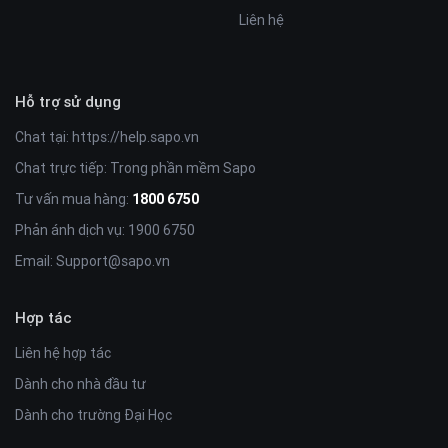
Liên hệ
Hỗ trợ sử dụng
5. Tính năng thêm vào danh sách yêu thích
: Người dùng
có thể lưu lại sản phẩm yêu thích của mình để khi cần có thể
Chat tại:
https://help.sapo.vn
xem lại nhanh hơn.
Chat trực tiếp: Trong phần mềm Sapo
Tư vấn mua hàng:
1800 6750
Phản ánh dịch vụ: 1900 6750
Email:
Support@sapo.vn
Hợp tác
Liên hệ hợp tác
Dành cho nhà đầu tư
Dành cho trường Đại Học