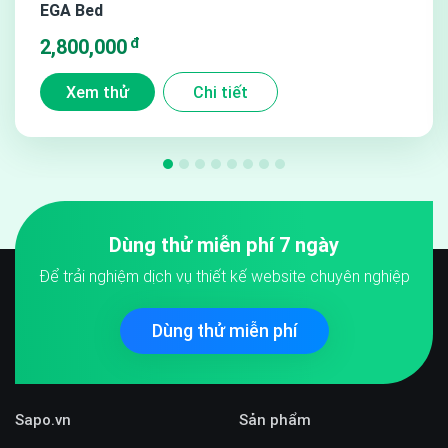
EGA Bed
đ
2,800,000
Xem thử
Chi tiết
4. Hỗ trợ hiển thị thông tin khuyến mãi:
Theme hỗ trợ
hiển thị các thông tin khuyến mãi ở ngoài thẻ sản phẩm và
trong trang chi tiết sản phẩm để có thể highlight thông tin
khuyến mãi cho khách hàng.
Dùng thử miễn phí 7 ngày
Để trải nghiệm dịch vụ thiết kế website chuyên nghiệp
Dùng thử miễn phí
Sapo.vn
Sản phẩm