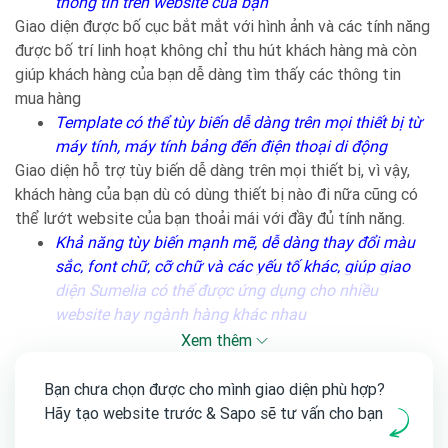
thông tin trên website của bạn
Giao diện được bố cục bắt mắt với hình ảnh và các tính năng
được bố trí linh hoạt không chỉ thu hút khách hàng mà còn
giúp khách hàng của bạn dễ dàng tìm thấy các thông tin
mua hàng
Template có thể tùy biến dễ dàng trên mọi thiết bị từ
máy tính, máy tính bảng đến điện thoại di động
Giao diện hỗ trợ tùy biến dễ dàng trên mọi thiết bị, vì vậy,
khách hàng của bạn dù có dùng thiết bị nào đi nữa cũng có
thể lướt website của bạn thoải mái với đầy đủ tính năng.
Khả năng tùy biến mạnh mẽ, dễ dàng thay đổi màu
sắc, font chữ, cỡ chữ và các yếu tố khác, giúp giao
diện Sumelia có thể được ứng dụng cho nhiều
website hay ngành hàng khác nhau
Chỉ với vài thao tác đơn giản là bạn đã có thể thay đổi diện
Xem thêm
mạo website của mình phù hợp với sản phẩm dịch vụ mà
mình đang cung cấp.
Bạn chưa chọn được cho mình giao diện phù hợp?
Bản đồ khổ lớn có khả năng thu phóng tùy ý được
Hãy tạo website trước & Sapo sẽ tư vấn cho bạn
tích hợp trong trang liên hệ giúp khách hàng dễ dàng