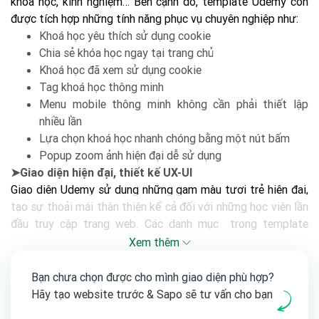
khóa học, kinh nghiệm… Bên cạnh đó, template Udemy còn
được tích hợp những tính năng phục vụ chuyên nghiệp như:
Khoá học yêu thích sử dụng cookie
Chia sẻ khóa học ngay tại trang chủ
Khoá học đã xem sử dụng cookie
Tag khoá học thông minh
Menu mobile thông minh không cần phải thiết lập
nhiều lần
Lựa chọn khoá học nhanh chóng bằng một nút bấm
Popup zoom ảnh hiện đại dễ sử dụng
➤Giao diện hiện đại, thiết kế UX-UI
Giao diện Udemy sử dụng những gam màu tươi trẻ hiện đại,
tạo sự thoải mái thân thiện kể cả đối với những học viên lần
đầu truy cập trang web. Các danh mục trong template
Udemy được sắp xếp hợp lý, đảm bảo cung cấp đầy đủ
Xem thêm
thông tin khóa học giúp học viên, phụ huynh có thể dễ dàng
xem thông tin ngay tại trang chủ.
Bạn chưa chọn được cho mình giao diện phù hợp?
Hãy tạo website trước & Sapo sẽ tư vấn cho bạn