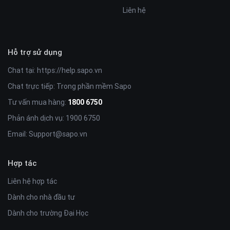
các thông tin về khóa học cũng như chính sách của trung
Liên hệ
tâm. Nhờ đó học viên và phụ huynh có thêm nhiều cơ sở để
chọn lựa và đưa ra được quyết định phù hợp nhất.
Hỗ trợ sử dụng
Chat tại:
https://help.sapo.vn
Chat trực tiếp: Trong phần mềm Sapo
Tư vấn mua hàng:
1800 6750
Phản ánh dịch vụ: 1900 6750
Email:
Support@sapo.vn
Hợp tác
Liên hệ hợp tác
Dành cho nhà đầu tư
Dành cho trường Đại Học
2. Giao diện website Udemy có thể ứng dụng cho những