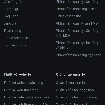
Về chúng tôi
Phần mềm quản lý bán hàng
hàng với giảng viên giúp khách hàng dễ dàng chọn lựa khóa
Sapo là gì?
Phần mềm bán hàng online
học hơn. Học viên và phụ huynh có thể chủ động tìm kiếm
Blog Sapo
Thiết kế website
thông tin và kết nối với các giảng viên thông qua các
Favicon được gắn bên dưới mỗi hình ảnh.
Bảng giá
Phần mềm quản lý sàn TMĐT
Tuyển dụng
Phần mềm quản lý bán hàng
trên MXH
Profile Sản Phẩm
Phần mềm quản lý nhà hàng
Sapo Academy
và dịch vụ
Phần mềm bán hàng hợp kênh
➤ Bộ lọc sản phẩm thông minh
Thiết kế website
Giải pháp quản lý
Template Udemy được tích hợp
bộ lọc tìm kiếm thông minh
Thiết kế website bán hàng
Quản lý siêu thị mini
trên trang danh mục và được bố trí ngay trên thanh menu.
Với bộ lọc thông minh khách hàng có thể tìm kiếm nhanh
Thiết kế web thời trang
Quản lý cửa hàng tạp hóa
chóng và chính xác thông tin các khóa học theo điều kiện lọc
Thiết kế website bất động sản
Quản lý cửa hàng thời trang
cụ thể (khoảng giá, trình độ, thời gian học...)
Thiết kế web thương mại điện
Quản lý cửa hàng mỹ phẩm