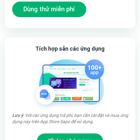
Dùng thử miễn phí
Tích hợp sẵn các ứng dụng
➤ Module “Khóa học mới nhất” giúp cập nhật tin tức
nhanh chóng
Module “khóa học mới nhất” của template Udemy được bố
trí ngay tại trang chủ. Với module này quản trị viên có thể
nhanh chóng cập nhật tin tức những khóa học mới nhất, tất
cả những học viên khi truy cập trang web đều có thể dễ
dàng theo dõi tại đây.
Lưu ý
: Với các ứng dụng trả phí, bạn cần cài đặt và mua ứng
dụng này trên App Store Sapo để sử dụng.