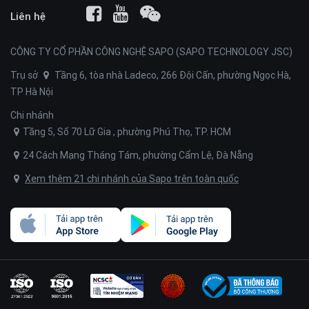
ngành nghề nào?
Liên hệ
Mẫu theme website Udemy mang cấu hình đơn giản và có
thể dễ dàng thay đổi các nội dung, bố cục như: banner, màu
CÔNG TY CỔ PHẦN CÔNG NGHỆ SAPO (SAPO TECHNOLOGY JSC)
sắc, hình ảnh… Bạn có thể tùy thích chỉnh sửa để phù hợp
Trụ sở
Tầng 6, tòa nhà Ladeco, 266 Đội Cấn, phường Ngọc Hà,
hơn với đa dạng các ngành nghề khác. Tuy nhiên, giao diện
TP Hà Nội
này vẫn đặc biệt phù hợp với các lĩnh vực sau:
Bất động sản
Chi nhánh
Giáo dục
Tầng 5, Số 70 Lữ Gia , phường Phú Thọ, TP. HCM
Giới thiệu doanh nghiệp
24 Cách Mạng Tháng Tám, phường Cẩm Lệ, Đà Nẵng
...
Với những ưu điểm tuyệt vời trên, Sapo Web hy vọng
Xem thêm 21 chi nhánh của Sapo trên toàn quốc
template website Udemy sẽ trở thành sự lựa chọn hoàn hảo
để bạn nhanh chóng sở hữu cho mình một kênh website
online hiệu quả ngay hôm nay!