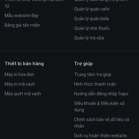
tử
Quản lý quán cafe
Mẫu website đẹp
Quản lý quán bida
Bảng giá tên miền
Quản lý nhà thuốc
Quản lý trà sữa
Thiết bị bán hàng
Trợ giúp
Máy in hóa đơn
Trung tâm trợ giúp
Máy in mã vạch
Hình thức thanh toán
Máy quét mã vạch
Hướng dẫn đăng nhập Sapo
➤ Trang “Chi tiết khóa học” đầy đủ tính năng hữu ích
Điều khoản & Điều kiện sử
Trang chi tiết khóa học của template Udemy sở hữu đầy đủ
dụng
các tính năng hữu ích như:
chi tiết khoá học, thêm vào giỏ
Chính sách bảo vệ dữ liệu cá
hàng, mua ngay
,... cùng các thông tin khác về
giảng viên,
nhân
thời gian khóa học, trình độ khoá học,..
.
Dịch vụ hoàn thiện website
Với những thông tin đó, khách hàng có thể nắm được đầy đủ