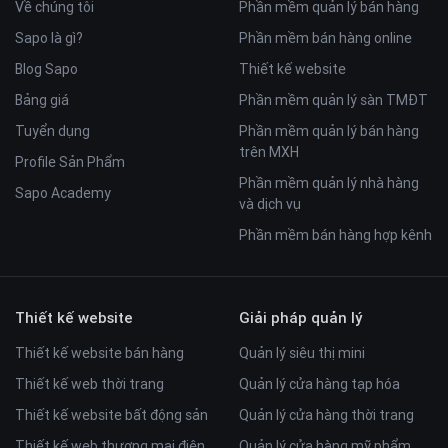
Về chúng tôi
Phần mềm quản lý bán hàng
giao diện này vẫn đặc biệt phù hợp với các ngành nghề sau:
Sapo là gì?
Phần mềm bán hàng online
Hoa - quà tặng
Văn phòng phẩm
Blog Sapo
Thiết kế website
Trang sức - Nước hoa
Bảng giá
Phần mềm quản lý sàn TMĐT
Với những ưu điểm tuyệt vời của template Zendo, chúng tôi
Tuyển dụng
Phần mềm quản lý bán hàng
hy vọng rằng bạn sẽ có một website đẹp để có thể bắt đầu
trên MXH
bán hàng online ngay hôm nay.
Profile Sản Phẩm
Phần mềm quản lý nhà hàng
Sapo Academy
và dịch vụ
Phần mềm bán hàng hợp kênh
Thiết kế website
Giải pháp quản lý
Thiết kế website bán hàng
Quản lý siêu thị mini
Thiết kế web thời trang
Quản lý cửa hàng tạp hóa
Thiết kế website bất động sản
Quản lý cửa hàng thời trang
Thiết kế web thương mại điện
Quản lý cửa hàng mỹ phẩm