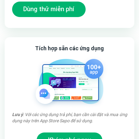
Dùng thử miễn phí
Pop up xem nhanh sản phẩm sẽ nhanh chóng hiện ra chỉ sau
1 cú click chuột quý khách hàng có thể xem một sản phẩm
một cách nhanh chóng và tiện lợi mà không phải mất quá
nhiều thời gian để bấm vào chi tiết sản phẩm, tiết kiệm tối
đa cho nhiều khách hàng có thời gian online hạn hẹp.
Tích hợp sẵn các ứng dụng
Tính năng mua hàng nhanh giúp tăng tỉ lệ chuyển đổi
đơn hàng
Lưu ý
: Với các ứng dụng trả phí, bạn cần cài đặt và mua ứng
dụng này trên App Store Sapo để sử dụng.