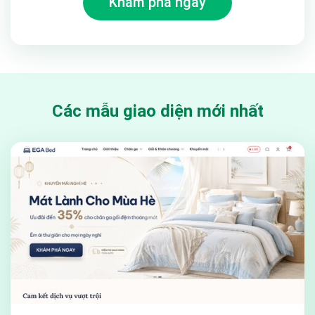
Khám phá ngay
Tính năng mua hàng nhanh đi kèm với xem nhanh sản phẩm ở
trên sẽ giảm thời gian tối đa cho khách hàng một cách đáng
kể. Không quá tốn nhiều thời gian cho việc xem và mua
hàng.
Tính năng update giỏ hàng ngay tại trang chủ và
những trang khác
Các mẫu giao diện mới nhất
Popup giỏ hàng ngay tại trang chủ và các trang khác sẽ
nhanh chóng hiện ra chỉ một 1 click giúp cho khách hàng
muốn mua thêm sản phẩm mà không cần phải truy cập vào
trang giỏ hàng để thao tác mua hàng.
Tính năng zoom ảnh sản phẩm giúp khách hàng xem
được chi tiết về hình ảnh sản phẩm