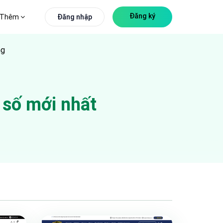
Đăng ký
Thêm
Đăng nhập
ng
 số
mới nhất