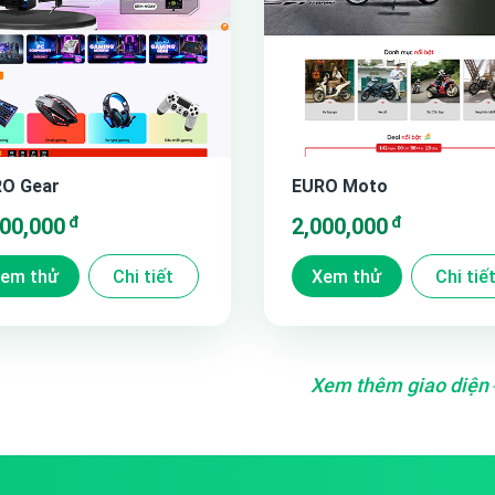
O Gear
EURO Moto
đ
đ
500,000
2,000,000
em thử
Chi tiết
Xem thử
Chi tiế
Xem thêm giao diện