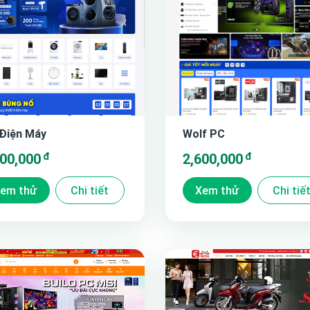
Điện Máy
Wolf PC
đ
đ
400,000
2,600,000
em thử
Chi tiết
Xem thử
Chi tiế