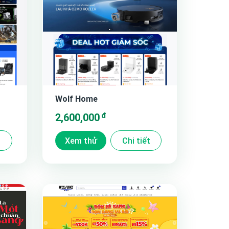
Wolf Home
đ
2,600,000
t
Xem thử
Chi tiết