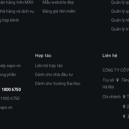
bán hàng trên MXH
Mẫu website đẹp
Quản lý q
hà hàng và dịch vụ
Bảng giá tên miền
Quản lý q
 hợp kênh
Quản lý n
Quản lý t
Hợp tác
Liên hệ
help.sapo.vn
Liên hệ hợp tác
CÔNG TY CỔ 
rong phần
Dành cho nhà đầu tư
Trụ sở
Tầng
Dành cho trường Đại Học
Hà Nội
:
1800 6750
Chi nhánh
T
: 1900 6750
2
apo.vn