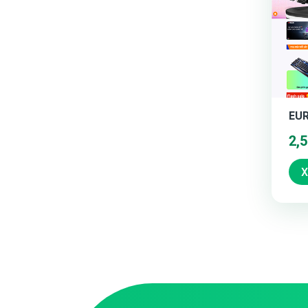
EUR
2,
X