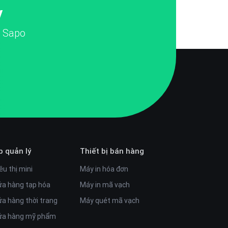
y
i Sapo
p quản lý
Thiết bị bán hàng
êu thị mini
Máy in hóa đơn
ửa hàng tạp hóa
Máy in mã vạch
ửa hàng thời trang
Máy quét mã vạch
cửa hàng mỹ phẩm