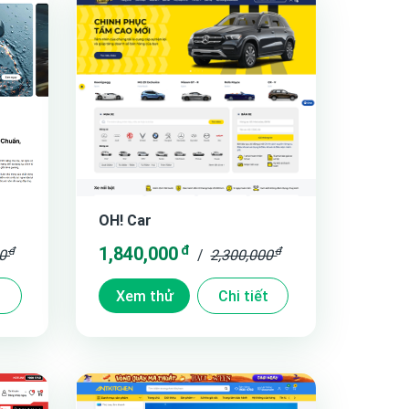
OH! Car
đ
1,840,000
đ
đ
00
/
2,300,000
t
Xem thử
Chi tiết