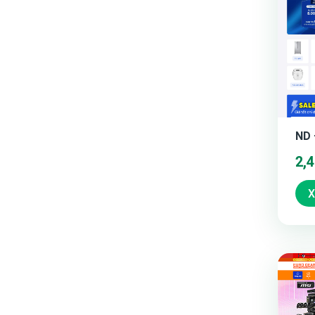
ND 
2,
X