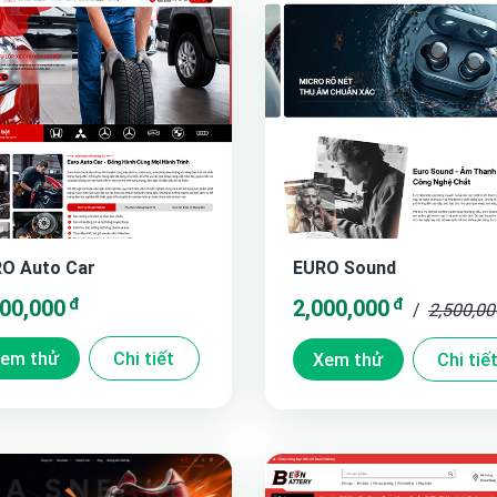
O Auto Car
EURO Sound
đ
đ
500,000
2,000,000
/
2,500,0
em thử
Chi tiết
Xem thử
Chi tiế