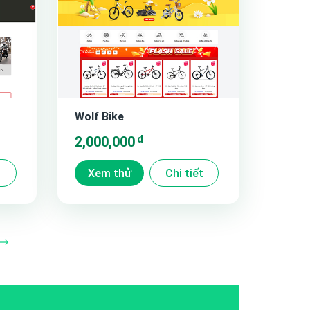
Wolf Bike
đ
2,000,000
t
Xem thử
Chi tiết