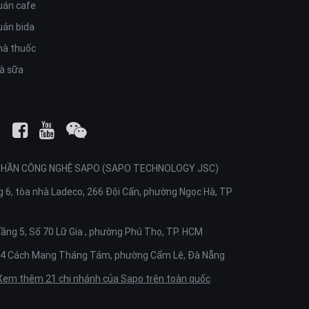
uán cafe
uán bida
hà thuốc
rà sữa
PHẦN CÔNG NGHỆ SAPO (SAPO TECHNOLOGY JSC)
 6, tòa nhà Ladeco, 266 Đội Cấn, phường Ngọc Hà, TP
ầng 5, Số 70 Lữ Gia , phường Phú Thọ, TP. HCM
4 Cách Mạng Tháng Tám, phường Cẩm Lệ, Đà Nẵng
Xem thêm 21 chi nhánh của Sapo trên toàn quốc