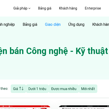
Giải pháp
Bảng giá
Khách hàng
Enterprise
h nghiệp
Bảng giá
Giao diện
Ứng dụng
Khách hà
iện bán
Công nghệ - Kỹ thuật
 theo:
Giá
Dưới 1 triệu
Được mua nhiều
Mới nhất