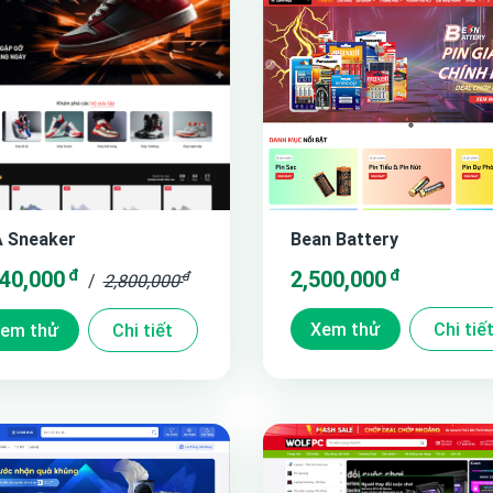
 Sneaker
Bean Battery
đ
đ
240,000
2,500,000
đ
/
2,800,000
Xem thử
Chi tiế
em thử
Chi tiết