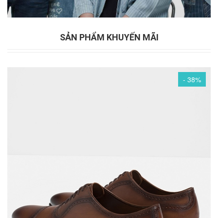
SẢN PHẨM KHUYẾN MÃI
- 38%