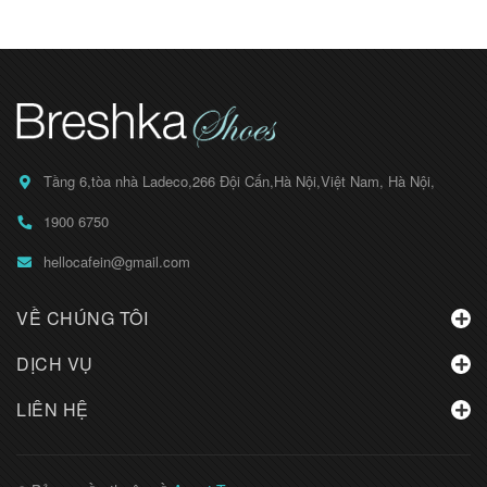
Tầng 6,tòa nhà Ladeco,266 Đội Cấn,Hà Nội,Việt Nam, Hà Nội,
1900 6750
hellocafein@gmail.com
VỀ CHÚNG TÔI
DỊCH VỤ
LIÊN HỆ