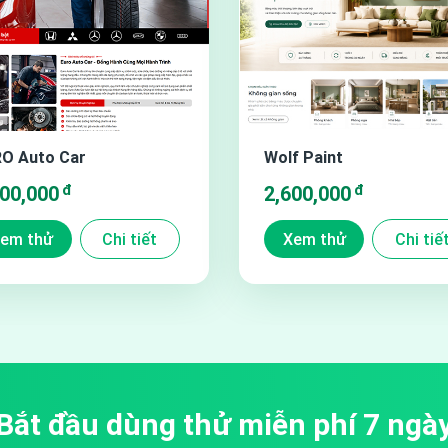
ệt theo chiều ngang giúp cho trải nghiệm của khách hàng
y Nhà cung cấp mà bạn muốn tìm giúp khách hàng có thể
O Auto Car
Wolf Paint
bạn có đến nghìn sản phẩm.
đ
đ
500,000
2,600,000
em thử
Chi tiết
Xem thử
Chi tiế
Bắt đầu dùng thử miễn phí 7 ngà