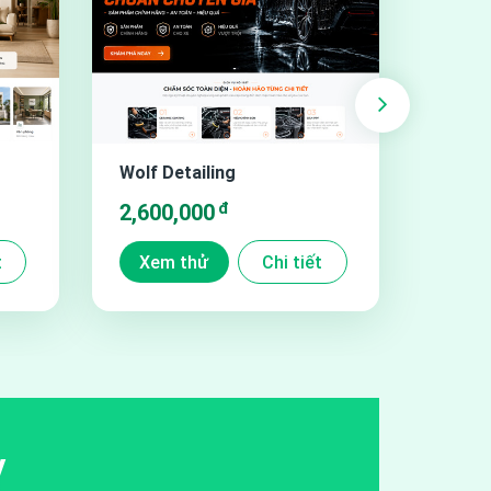
Wolf Detailing
đ
2,600,000
t
Xem thử
Chi tiết
y