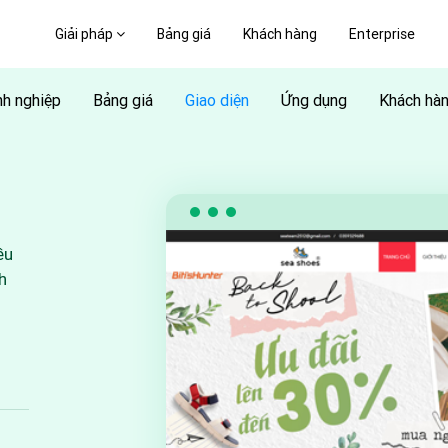
Giải pháp
Bảng giá
Khách hàng
Enterprise
h nghiệp
Bảng giá
Giao diện
Ứng dụng
Khách hà
ều
h