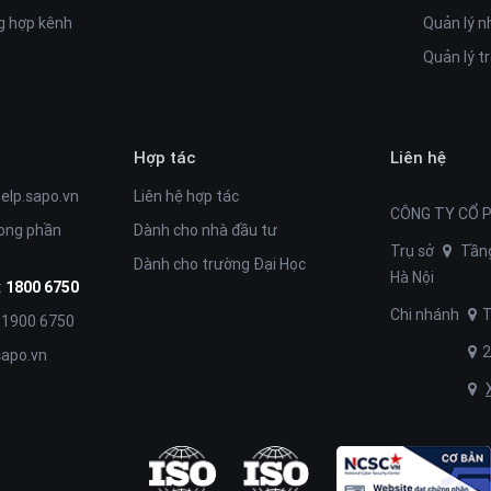
iển thị đẹp mắt với khách hàng.
 hợp kênh
Quản lý n
Quản lý t
ành nghề khác nhau. Khả năng tùy biến dễ dàng, linh
 và cỡ chữ phù hợp với từng loại sản phẩm.
gle cùng việc tích hợp các mạng xã hội phổ biến như:
Hợp tác
Liên hệ
 ngàn lượt truy cập.
help.sapo.vn
Liên hệ hợp tác
dàng di chuyển.
CÔNG TY CỔ 
rong phần
Dành cho nhà đầu tư
an, tăng trải nghiệm cho người dùng.
Trụ sở
Tầng
Dành cho trường Đại Học
Hà Nội
:
1800 6750
Chi nhánh
T
: 1900 6750
2
apo.vn