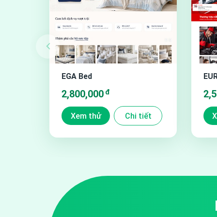
3. Tính năng bộ lọc thông minh được thiết kế đặc bi
được tốt hơn. Có thể search nhanh Thương hiệu ha
EGA Bed
EUR
tìm thấy bất kỳ sản phẩm nào, dù cho website của 
đ
2,800,000
2,
Xem thử
Chi tiết
X