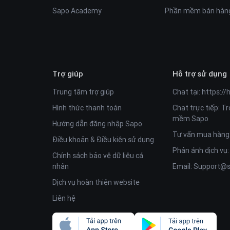
như PC, điện thoại và máy tính bảng, ảnh sản phẩm h
Sapo Academy
Phần mềm bán hàng
TÍNH NĂNG CƠ BẢN CỦA 1 WEBSITE BÁN HÀNG
1. Giao diện
Sea Shoes
có thể ứng dụng cho nhiều ng
hoạt, bạn có thể dễ dàng thay đổi màu sắc, hình ảnh
2. Theme hỗ trợ SEO tối đa cho website leo top Goo
Trợ giúp
Hỗ trợ sử dụng
Google+, Facebook, Instagram,.. giúp tăng thêm hàng
Trung tâm trợ giúp
Chat tại:
https://
3. Tốc độ tải trang nhanh, điều hướng mượt mà, dễ 
Hình thức thanh toán
Chat trực tiếp: T
4. Nút “Lên đầu trang” tiện ích giúp tiết kiệm thời gi
mềm Sapo
Hướng dẫn đăng nhập Sapo
Tư vấn mua hàng
Điều khoản & Điều kiện sử dụng
Phản ánh dịch vụ
Chính sách bảo vệ dữ liệu cá
nhân
Email:
Support@s
Dịch vụ hoàn thiện website
Liên hệ