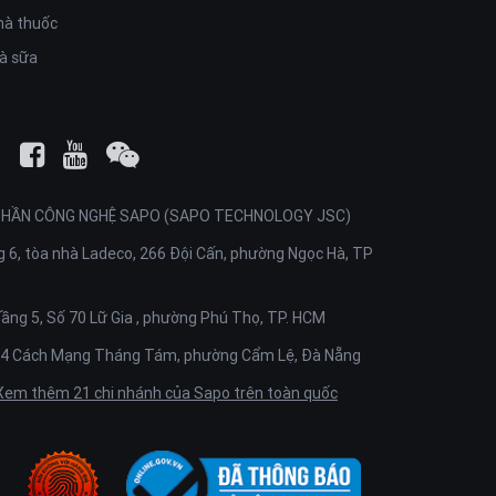
hà thuốc
rà sữa
PHẦN CÔNG NGHỆ SAPO (SAPO TECHNOLOGY JSC)
 6, tòa nhà Ladeco, 266 Đội Cấn, phường Ngọc Hà, TP
ầng 5, Số 70 Lữ Gia , phường Phú Thọ, TP. HCM
4 Cách Mạng Tháng Tám, phường Cẩm Lệ, Đà Nẵng
Xem thêm 21 chi nhánh của Sapo trên toàn quốc