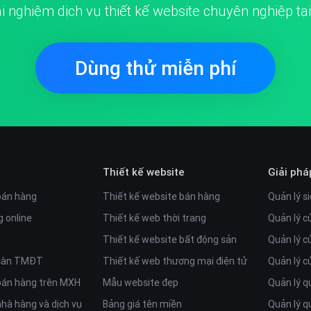
ải nghiệm dịch vụ thiết kế website chuyên nghiệp tạ
độc đáo giúp cho khách hàng thêm nhiều lựa chọn màu
Dùng thử miễn phí
Thiết kế website
Giải phá
bán hàng
Thiết kế website bán hàng
Quản lý si
 online
Thiết kế web thời trang
Quản lý c
Thiết kế website bất động sản
Quản lý c
 sàn TMĐT
Thiết kế web thương mại điện tử
Quản lý 
bán hàng trên MXH
Mẫu website đẹp
Quản lý q
sự tối ưu trong việc hiển thị trên tất cả mọi thiết bị
hà hàng và dịch vụ
Bảng giá tên miền
Quản lý q