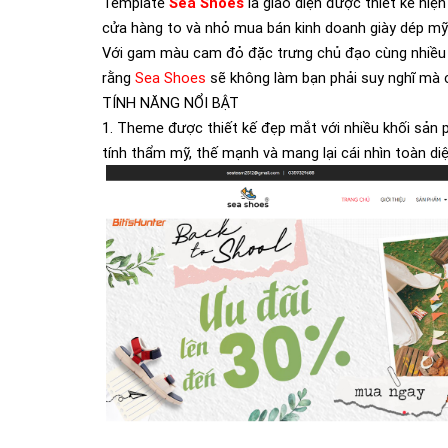
Template
Sea Shoes
là giao diện được thiết kế hi
cửa hàng to và nhỏ mua bán kinh doanh giày dép mỹ
Với gam màu cam đỏ đặc trưng chủ đạo cùng nhiều t
rằng
Sea Shoes
sẽ không làm bạn phải suy nghĩ mà 
TÍNH NĂNG NỔI BẬT
1. Theme được thiết kế đẹp mắt với nhiều khối sản 
tính thẩm mỹ, thế mạnh và mang lại cái nhìn toàn di