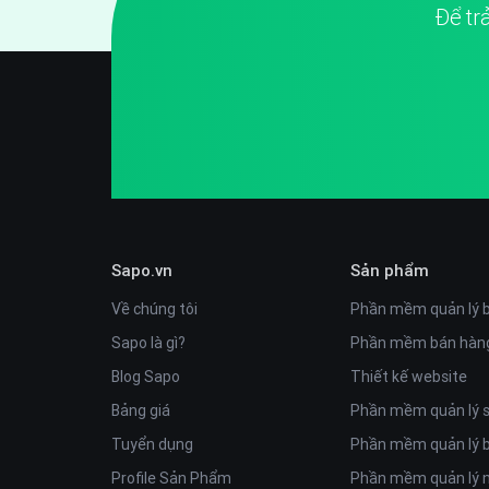
Để tr
4. Website thiết kế sản phẩm theo dạng hover rất 
sắc cho sản phẩm của mình.
Sapo.vn
Sản phẩm
Về chúng tôi
Phần mềm quản lý 
Sapo là gì?
Phần mềm bán hàng
Blog Sapo
Thiết kế website
Bảng giá
Phần mềm quản lý
Tuyển dụng
Phần mềm quản lý 
5. Theme ứng dụng công nghệ responsive, template có 
Profile Sản Phẩm
Phần mềm quản lý n